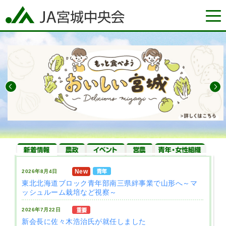
トップページ
ＪＡグループ宮城
もっと食べよう宮城
宮城の農業情報
New
2026年8月4日
東北北海道ブロック青年部南三県絆事業で山形へ～マ
ッシュルーム栽培など視察～
2026年7月22日
ＪＡ直売所・介護施設マップ
新着・重要なお知らせ一覧
新会長に佐々木浩治氏が就任しました